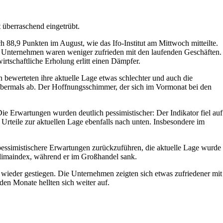
 überraschend eingetrübt.
 88,9 Punkten im August, wie das Ifo-Institut am Mittwoch mitteilte.
e Unternehmen waren weniger zufrieden mit den laufenden Geschäften.
rtschaftliche Erholung erlitt einen Dämpfer.
bewerteten ihre aktuelle Lage etwas schlechter und auch die
abermals ab. Der Hoffnungsschimmer, der sich im Vormonat bei den
Die Erwartungen wurden deutlich pessimistischer: Der Indikator fiel auf
 Urteile zur aktuellen Lage ebenfalls nach unten. Insbesondere im
essimistischere Erwartungen zurückzuführen, die aktuelle Lage wurde
sklimaindex, während er im Großhandel sank.
eder gestiegen. Die Unternehmen zeigten sich etwas zufriedener mit
n Monate hellten sich weiter auf.