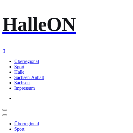
Zum
HalleON
Inhalt
springen
Überregional
Sport
Halle
Sachsen-Anhalt
Sachsen
Impressum
Überregional
Sport