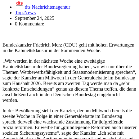
dts Nachrichtenagentur
Top-News
September 24, 2025
0 Kommentare
Bundeskanzler Friedrich Merz (CDU) geht mit hohen Erwartungen
in die Kabinettsklausur in der kommenden Woche.
„Wir werden in der nächsten Woche eine zweitägige
Kabinettsklausur der Bundesregierung haben, wo wir nur über die
Themen Wettbewerbsfähigkeit und Staatsmodernisierung sprechen“,
sagte der Kanzler am Mittwoch in der Generaldebatte im Bundestag
zum Haushalt 2026. Bereits am zweiten Tag werde man da „sehr
konkrete Entscheidungen“ genau zu diesem Thema treffen, die dann
anschließend auch in den Deutschen Bundestag eingebracht
werden.
In der Bevölkerung sieht der Kanzler, der am Mittwoch bereits die
zweite Woche in Folge in einer Generaldebatte im Bundestag
sprach, derweil eine wachsende Zustimmung für tiefgreifende
Sozialreformen. Er werbe für „grundlegende Reformen auch unserer
sozialen Sicherungssysteme“, sagte der Kanzler. „Ich sehe mit
Zuversicht, dass die Zustimmung in unserem Land wächst, dass wir