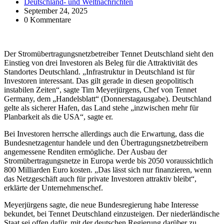
Deutschland- und Weltnachrichten
September 24, 2025
0 Kommentare
Der Stromübertragungsnetzbetreiber Tennet Deutschland sieht den
Einstieg von drei Investoren als Beleg für die Attraktivität des
Standortes Deutschland. „Infrastruktur in Deutschland ist für
Investoren interessant. Das gilt gerade in diesen geopolitisch
instabilen Zeiten“, sagte Tim Meyerjürgens, Chef von Tennet
Germany, dem „Handelsblatt“ (Donnerstagausgabe). Deutschland
gelte als sicherer Hafen, das Land stehe „inzwischen mehr für
Planbarkeit als die USA“, sagte er.
Bei Investoren herrsche allerdings auch die Erwartung, dass die
Bundesnetzagentur handele und den Übertragungsnetzbetreibern
angemessene Renditen ermögliche. Der Ausbau der
Stromübertragungsnetze in Europa werde bis 2050 voraussichtlich
800 Milliarden Euro kosten. „Das lässt sich nur finanzieren, wenn
das Netzgeschäft auch für private Investoren attraktiv bleibt“,
erklärte der Unternehmenschef.
Meyerjürgens sagte, die neue Bundesregierung habe Interesse
bekundet, bei Tennet Deutschland einzusteigen. Der niederländische
Staat sei offen dafür, mit der deutschen Regierung darüber zu