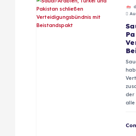
a
Aug
g
Sa
Pa
s
Ve
Be
n
Sau
a
hab
Ver
zus
v
der 
all
i
g
Con