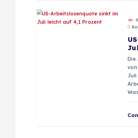
a
t
Aug
i
US
Ju
o
Die 
von 
n
Juli
Arbe
Was
Con