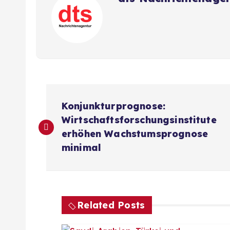
B
Konjunkturprognose:
e
Wirtschaftsforschungsinstitute
erhöhen Wachstumsprognose
i
minimal
t
r
Related Posts