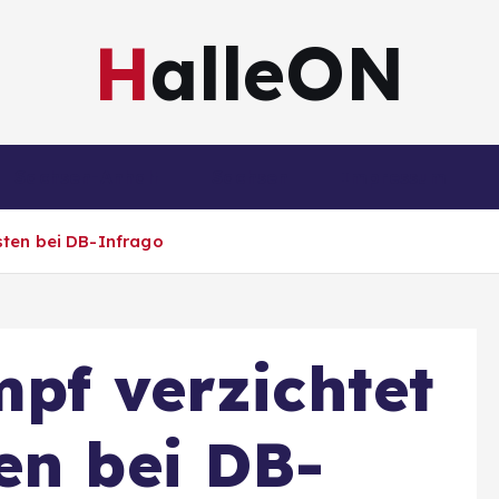
HalleON
Sachsen-Anhalt
Sachsen
Impressum
sten bei DB-Infrago
mpf verzichtet
en bei DB-