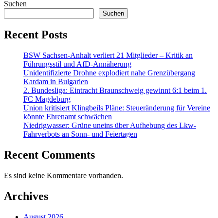
Suchen
Suchen
Recent Posts
BSW Sachsen-Anhalt verliert 21 Mitglieder – Kritik an
Führungsstil und AfD-Annäherung
Unidentifizierte Drohne explodiert nahe Grenzübergang
Kardam in Bulgarien
2. Bundesliga: Eintracht Braunschweig gewinnt 6:1 beim 1.
FC Magdeburg
Union kritisiert Klingbeils Pläne: Steueränderung für Vereine
könnte Ehrenamt schwächen
Niedrigwasser: Grüne uneins über Aufhebung des Lkw-
Fahrverbots an Sonn- und Feiertagen
Recent Comments
Es sind keine Kommentare vorhanden.
Archives
August 2026