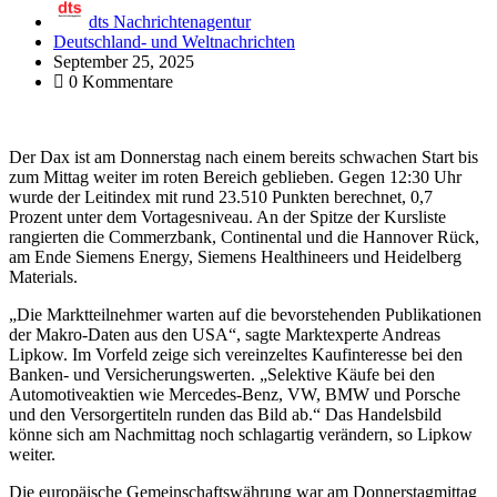
dts Nachrichtenagentur
Deutschland- und Weltnachrichten
September 25, 2025
0 Kommentare
Der Dax ist am Donnerstag nach einem bereits schwachen Start bis
zum Mittag weiter im roten Bereich geblieben. Gegen 12:30 Uhr
wurde der Leitindex mit rund 23.510 Punkten berechnet, 0,7
Prozent unter dem Vortagesniveau. An der Spitze der Kursliste
rangierten die Commerzbank, Continental und die Hannover Rück,
am Ende Siemens Energy, Siemens Healthineers und Heidelberg
Materials.
„Die Marktteilnehmer warten auf die bevorstehenden Publikationen
der Makro-Daten aus den USA“, sagte Marktexperte Andreas
Lipkow. Im Vorfeld zeige sich vereinzeltes Kaufinteresse bei den
Banken- und Versicherungswerten. „Selektive Käufe bei den
Automotiveaktien wie Mercedes-Benz, VW, BMW und Porsche
und den Versorgertiteln runden das Bild ab.“ Das Handelsbild
könne sich am Nachmittag noch schlagartig verändern, so Lipkow
weiter.
Die europäische Gemeinschaftswährung war am Donnerstagmittag