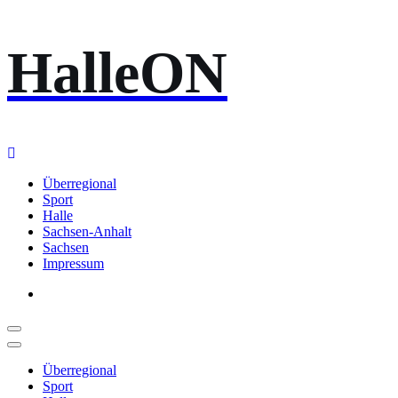
Zum
HalleON
Inhalt
springen
Überregional
Sport
Halle
Sachsen-Anhalt
Sachsen
Impressum
Überregional
Sport