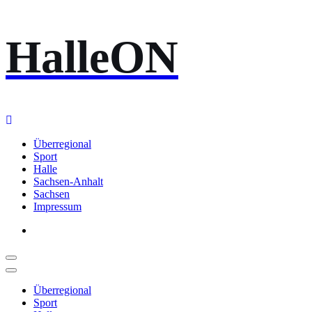
Zum
HalleON
Inhalt
springen
Überregional
Sport
Halle
Sachsen-Anhalt
Sachsen
Impressum
Überregional
Sport