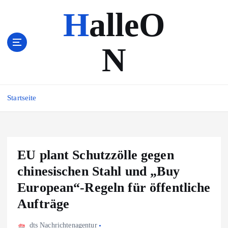
Z
HalleO
u
m
I
N
n
h
a
l
Startseite
t
s
p
r
i
EU plant Schutzzölle gegen
n
chinesischen Stahl und „Buy
g
e
European“-Regeln für öffentliche
n
Aufträge
dts Nachrichtenagentur