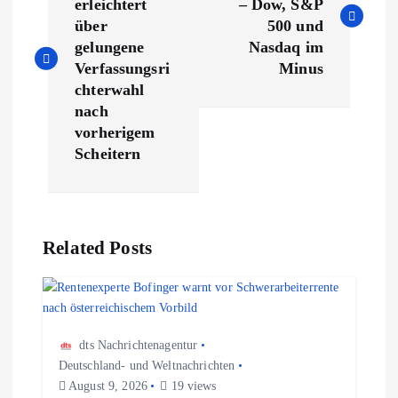
erleichtert
– Dow, S&P
i
über
500 und
gelungene
Nasdaq im
t
Verfassungsri
Minus
chterwahl
r
nach
vorherigem
a
Scheitern
g
s
Related Posts
n
a
dts Nachrichtenagentur
Deutschland- und Weltnachrichten
v
August 9, 2026
19 views