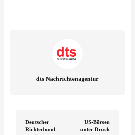
dts Nachrichtenagentur
B
Deutscher
US-Börsen
e
Richterbund
unter Druck