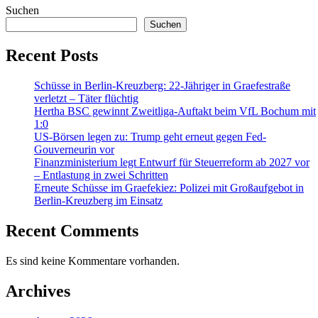
Suchen
Suchen
Recent Posts
Schüsse in Berlin-Kreuzberg: 22-Jähriger in Graefestraße
verletzt – Täter flüchtig
Hertha BSC gewinnt Zweitliga-Auftakt beim VfL Bochum mit
1:0
US-Börsen legen zu: Trump geht erneut gegen Fed-
Gouverneurin vor
Finanzministerium legt Entwurf für Steuerreform ab 2027 vor
– Entlastung in zwei Schritten
Erneute Schüsse im Graefekiez: Polizei mit Großaufgebot in
Berlin-Kreuzberg im Einsatz
Recent Comments
Es sind keine Kommentare vorhanden.
Archives