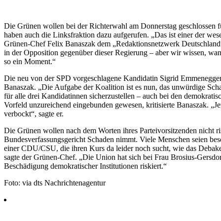
Die Grünen wollen bei der Richterwahl am Donnerstag geschlossen fü
haben auch die Linksfraktion dazu aufgerufen. „Das ist einer der wes
Grünen-Chef Felix Banaszak dem „Redaktionsnetzwerk Deutschland“ (
in der Opposition gegenüber dieser Regierung – aber wir wissen, w
so ein Moment.“
Die neu von der SPD vorgeschlagene Kandidatin Sigrid Emmenegger s
Banaszak. „Die Aufgabe der Koalition ist es nun, das unwürdige Sch
für alle drei Kandidatinnen sicherzustellen – auch bei den demokrati
Vorfeld unzureichend eingebunden gewesen, kritisierte Banaszak. „Je
verbockt“, sagte er.
Die Grünen wollen nach dem Worten ihres Parteivorsitzenden nicht ris
Bundesverfassungsgericht Schaden nimmt. Viele Menschen seien besorg
einer CDU/CSU, die ihren Kurs da leider noch sucht, wie das Debakel
sagte der Grünen-Chef. „Die Union hat sich bei Frau Brosius-Gersdorf
Beschädigung demokratischer Institutionen riskiert.“
Foto: via dts Nachrichtenagentur