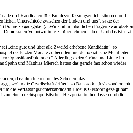
r alle drei Kandidaten fürs Bundesverfassungsgericht stimmen und
entlichen Unterschiede zwischen der Linken und uns“, sagte der
Donnerstagausgaben). „Wir sind in inhaltlichen Fragen zwar glaskla
ann Demokraten Verantwortung zu übernehmen haben. Und das ist jetzt
ei „eine gute und über alle Zweifel erhabene Kandidatin“, so
auspiel der letzten Monate zu beenden und demokratische Mehrheiten
schen Oppositionsfraktionen.“ Allerdings seien Grüne und Linke im
ns Spahn und Matthias Miersch hätten das gerade fast schon wieder
kieren, dass durch ein erneutes Scheitern das
t, „wohin die Gesellschaft driftet“, so Banaszak. „Insbesondere mit
 um die Verfassungsrichterkandidatin Brosius-Gersdorf gezeigt hat“,
 von einem rechtspopulistischen Hetzportal treiben lassen und die