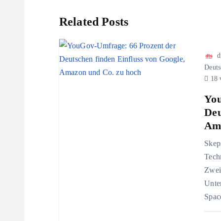
t
Related Posts
r
d
a
Deuts
18 
g
You
Deu
s
Ama
Skep
n
Techn
Zwei 
a
Unte
Spac
v