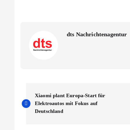
dts Nachrichtenagentur
B
Xiaomi plant Europa-Start für
e
Elektroautos mit Fokus auf
Deutschland
i