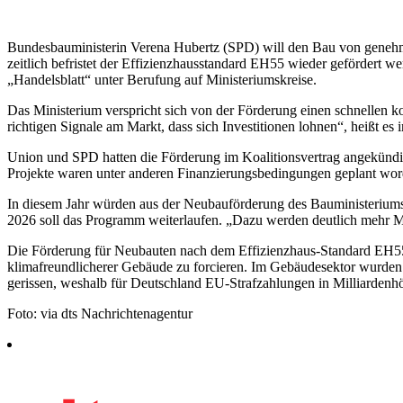
Bundesbauministerin Verena Hubertz (SPD) will den Bau von genehm
zeitlich befristet der Effizienzhausstandard EH55 wieder gefördert w
„Handelsblatt“ unter Berufung auf Ministeriumskreise.
Das Ministerium verspricht sich von der Förderung einen schnellen 
richtigen Signale am Markt, dass sich Investitionen lohnen“, heißt es 
Union und SPD hatten die Förderung im Koalitionsvertrag angekündi
Projekte waren unter anderen Finanzierungsbedingungen geplant worde
In diesem Jahr würden aus der Neubauförderung des Bauministeriums „
2026 soll das Programm weiterlaufen. „Dazu werden deutlich mehr Mitt
Die Förderung für Neubauten nach dem Effizienzhaus-Standard EH55 
klimafreundlicherer Gebäude zu forcieren. Im Gebäudesektor wurden
gerissen, weshalb für Deutschland EU-Strafzahlungen in Milliardenh
Foto: via dts Nachrichtenagentur