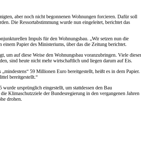
igten, aber noch nicht begonnenen Wohnungen forcieren. Dafür soll
erden. Die Ressortabstimmung wurde nun eingeleitet, berichtet das
konjunkturellen Impuls für den Wohnungsbau. „Wir setzen nun die
in einem Papier des Ministeriums, über das die Zeitung berichtet.
gt, um auf diese Weise den Wohnungsbau voranzubringen. Viele diese
n, sind heute nicht mehr wirtschaftlich und liegen darum auf Eis.
mindestens“ 59 Millionen Euro bereitgestellt, heißt es in dem Papier.
el bereitgestellt.“
wurde ursprünglich eingestellt, um stattdessen den Bau
 die Klimaschutzziele der Bundesregierung in den vergangenen Jahren
öhe drohen.