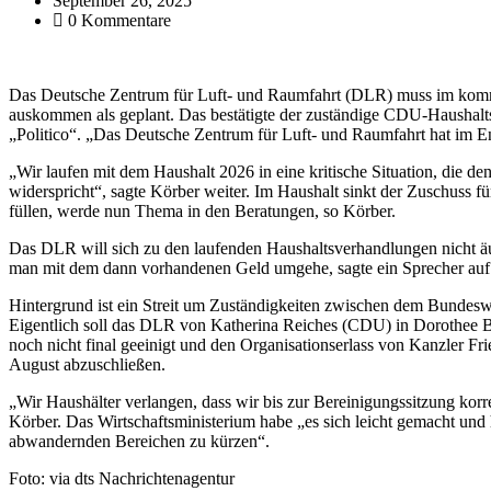
September 26, 2025
0 Kommentare
Das Deutsche Zentrum für Luft- und Raumfahrt (DLR) muss im komme
auskommen als geplant. Das bestätigte der zuständige CDU-Haushalts
„Politico“. „Das Deutsche Zentrum für Luft- und Raumfahrt hat im En
„Wir laufen mit dem Haushalt 2026 in eine kritische Situation, die d
widerspricht“, sagte Körber weiter. Im Haushalt sinkt der Zuschuss
füllen, werde nun Thema in den Beratungen, so Körber.
Das DLR will sich zu den laufenden Haushaltsverhandlungen nicht ä
man mit dem dann vorhandenen Geld umgehe, sagte ein Sprecher auf
Hintergrund ist ein Streit um Zuständigkeiten zwischen dem Bundes
Eigentlich soll das DLR von Katherina Reiches (CDU) in Dorothee B
noch nicht final geeinigt und den Organisationserlass von Kanzler Fri
August abzuschließen.
„Wir Haushälter verlangen, dass wir bis zur Bereinigungssitzung kor
Körber. Das Wirtschaftsministerium habe „es sich leicht gemacht und 
abwandernden Bereichen zu kürzen“.
Foto: via dts Nachrichtenagentur