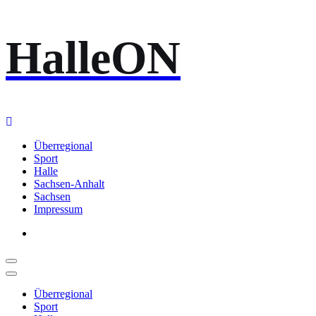
Zum
HalleON
Inhalt
springen
Überregional
Sport
Halle
Sachsen-Anhalt
Sachsen
Impressum
Überregional
Sport