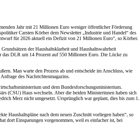
nden Jahr mit 21 Millionen Euro weniger öffentlicher Förderung
politiker Carsten Körber dem Newsletter „Industrie und Handel“ des
twurf für 2026 aktuell ein Defizit von 21 Millionen Euro“, so Körber.
en Grundsätzen der Haushaltsklarheit und Haushaltswahrheit
 für das DLR um 14 Prozent auf 550 Millionen Euro. Die Lücke zu
ußern. Man warte den Prozess ab und entscheide im Anschluss, wie
 Anfrage des Nachrichtenmagazins.
wirtschaftsministerium und dem Bundesforschungsministerium.
ärs (CSU) Haus wechseln. Aber die beiden Ministerinnen haben sich
edrich Merz nicht umgesetzt. Ursprünglich war geplant, dies bis zum 1.
rekte Haushaltspläne nach dem neuen Zuschnitt vorliegen haben“, so
hat dort Einsparungen vorgenommen, weil es einfacher ist, bei