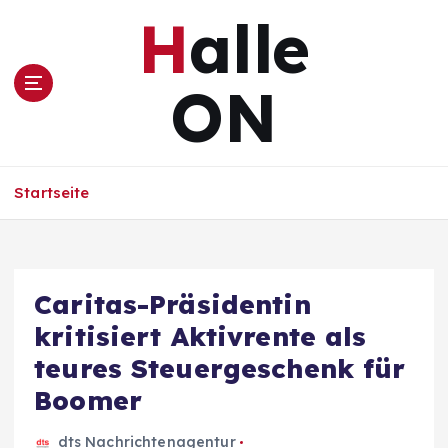
Z
Halle
u
m
I
ON
n
h
a
l
Startseite
t
s
p
r
i
Caritas-Präsidentin
n
kritisiert Aktivrente als
g
e
teures Steuergeschenk für
n
Boomer
dts Nachrichtenagentur