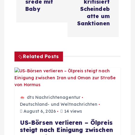
srede mit
kritisiert
g
Baby
Scheindeb
atte um
s
Sanktionen
n
a
Related Posts
v
i
g
dts Nachrichtenagentur
Deutschland- und Weltnachrichten
a
August 6, 2026
14 views
US-Börsen verlieren – Ölpreis
t
steigt nach Einigung zwischen