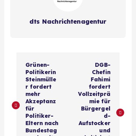
dts Nachrichtenagentur
B
Grünen-
DGB-
e
Politikerin
Chefin
Steinmülle
Fahimi
i
r fordert
fordert
mehr
Vollzeitprä
t
Akzeptanz
mie für
für
Bürgergel
r
Politiker-
d-
Eltern nach
Aufstocker
a
Bundestag
und