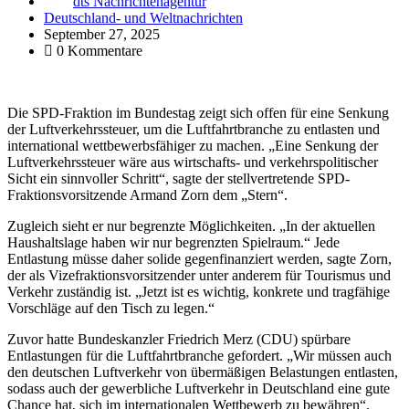
dts Nachrichtenagentur
Deutschland- und Weltnachrichten
September 27, 2025
0 Kommentare
Die SPD-Fraktion im Bundestag zeigt sich offen für eine Senkung
der Luftverkehrssteuer, um die Luftfahrtbranche zu entlasten und
international wettbewerbsfähiger zu machen. „Eine Senkung der
Luftverkehrssteuer wäre aus wirtschafts- und verkehrspolitischer
Sicht ein sinnvoller Schritt“, sagte der stellvertretende SPD-
Fraktionsvorsitzende Armand Zorn dem „Stern“.
Zugleich sieht er nur begrenzte Möglichkeiten. „In der aktuellen
Haushaltslage haben wir nur begrenzten Spielraum.“ Jede
Entlastung müsse daher solide gegenfinanziert werden, sagte Zorn,
der als Vizefraktionsvorsitzender unter anderem für Tourismus und
Verkehr zuständig ist. „Jetzt ist es wichtig, konkrete und tragfähige
Vorschläge auf den Tisch zu legen.“
Zuvor hatte Bundeskanzler Friedrich Merz (CDU) spürbare
Entlastungen für die Luftfahrtbranche gefordert. „Wir müssen auch
den deutschen Luftverkehr von übermäßigen Belastungen entlasten,
sodass auch der gewerbliche Luftverkehr in Deutschland eine gute
Chance hat, sich im internationalen Wettbewerb zu bewähren“,