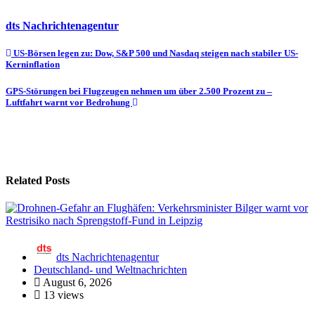
dts Nachrichtenagentur
Beitragsnavigation
US-Börsen legen zu: Dow, S&P 500 und Nasdaq steigen nach stabiler US-
Kerninflation
GPS-Störungen bei Flugzeugen nehmen um über 2.500 Prozent zu –
Luftfahrt warnt vor Bedrohung
Related Posts
dts Nachrichtenagentur
Deutschland- und Weltnachrichten
August 6, 2026
13 views