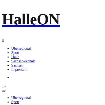
Zum
HalleON
Inhalt
springen
Überregional
Sport
Halle
Sachsen-Anhalt
Sachsen
Impressum
Überregional
Sport