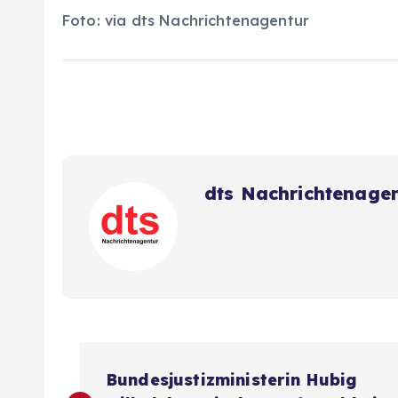
Foto: via dts Nachrichtenagentur
dts Nachrichtenage
B
Bundesjustizministerin Hubig