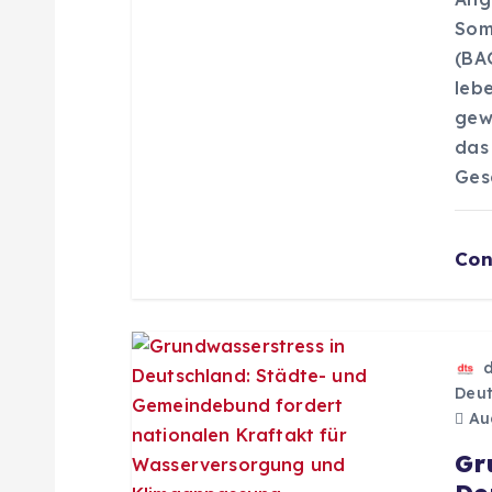
a
Som
(BA
v
leb
gew
i
das 
Ges
g
a
Con
t
i
Deut
Aug
o
Gr