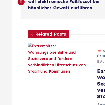
e
will elektronische Fußfessel bei
häuslicher Gewalt einführen
i
t
Related Posts
r
a
Deut
Aug
g
Ex
Wo
s
So
ve
n
St
Ang