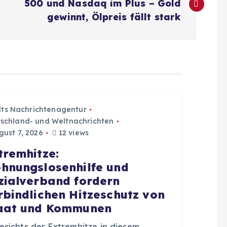
500 und Nasdaq im Plus – Gold
gewinnt, Ölpreis fällt stark
dts Nachrichtenagentur
schland- und Weltnachrichten
ust 7, 2026
12 views
tremhitze:
hnungslosenhilfe und
zialverband fordern
rbindlichen Hitzeschutz von
aat und Kommunen
esichts der Extremhitze in diesem