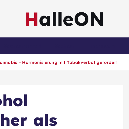
HalleON
Sachsen-Anhalt
Sachsen
Impressum
Cannabis – Harmonisierung mit Tabakverbot gefordert
ohol
her als