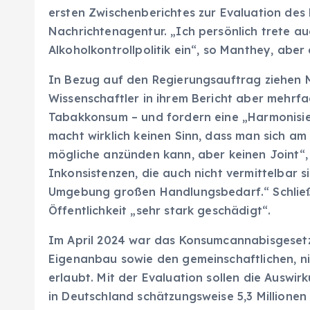
ersten Zwischenberichtes zur Evaluation de
Nachrichtenagentur. „Ich persönlich trete auc
Alkoholkontrollpolitik ein“, so Manthey, aber
In Bezug auf den Regierungsauftrag ziehen M
Wissenschaftler in ihrem Bericht aber mehrf
Tabakkonsum – und fordern eine „Harmonisi
macht wirklich keinen Sinn, dass man sich am S
mögliche anzünden kann, aber keinen Joint“, 
Inkonsistenzen, die auch nicht vermittelbar s
Umgebung großen Handlungsbedarf.“ Schließ
Öffentlichkeit „sehr stark geschädigt“.
Im April 2024 war das Konsumcannabisgesetz 
Eigenanbau sowie den gemeinschaftlichen, n
erlaubt. Mit der Evaluation sollen die Ausw
in Deutschland schätzungsweise 5,3 Millione