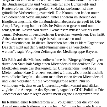
die Bundesregierung und Vorschläge für eine Bürgergeld- und
Rentenreform. „Bei den großen Sozialstaatsreformen ist eine
gründliche Vorbereitung essenziell. Die Kommunen leiden unter
explodierenden Sozialausgaben, unter anderem im Bereich der
Eingliederungshilfe, die im Bundesteilhabegesetz geregelt ist. Die
Ampel-Regierung hat hier falsche Prämissen gesetzt und nun
schlagen die Kosten voll durch. Gemeinsam müssen wir bis zum 1.
Januar Reformen in verschiedenen Bereichen vorgelegen. Das heißt:
Arbeitskosten runter, Energie bezahlbar machen und
Bürokratierückbau. In diesen Bereichen braucht es klare Ergebnisse.
Das darf nicht auf den Sankt-Nimmerleins-Tag verschoben
werden“, sagte Voigt den Zeitungen der Mediengruppe Bayern.
Mit Blick auf die Mietkostenübernahme bei Bürgergeldempfängern
durch den Staat hält Voigt einen Mietendeckel für denkbar. Bei den
Mietkosten sorge das Bürgergeld für Unverständnis, weil hohe
Mieten „ohne klare Grenzen“ erstattet würden. „Es braucht deshalb
verbindliche Regeln – da kann man über einen festen Mietendeckel
und klare Vorgaben für die Wohnungsgröße reden. Nur so
verhindern wir, dass es zu Ungerechtigkeiten kommt und stärken
zugleich die Akzeptanz des Systems“, sagte der CDU-Politiker. Die
Jobcenter der Städte legen derzeit meist eigene Obergrenzen fest.
Im Rahmen einer Rentenreform will Voigt auch über die von der
Ampel geplante Aktienrente sprechen. „Wir brauchen mehr Breite