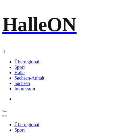
Zum
HalleON
Inhalt
springen
Überregional
Sport
Halle
Sachsen-Anhalt
Sachsen
Impressum
Überregional
Sport