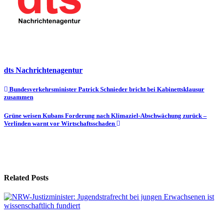
dts Nachrichtenagentur
Beitragsnavigation
Bundesverkehrsminister Patrick Schnieder bricht bei Kabinettsklausur
zusammen
Grüne weisen Kubans Forderung nach Klimaziel-Abschwächung zurück –
Verlinden warnt vor Wirtschaftsschaden
Related Posts