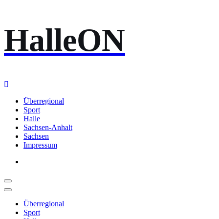
Zum
HalleON
Inhalt
springen
Überregional
Sport
Halle
Sachsen-Anhalt
Sachsen
Impressum
Überregional
Sport