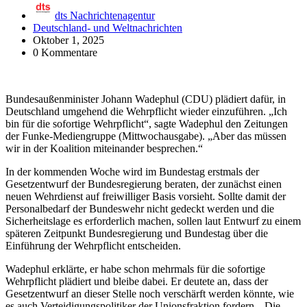
dts Nachrichtenagentur
Deutschland- und Weltnachrichten
Oktober 1, 2025
0 Kommentare
Bundesaußenminister Johann Wadephul (CDU) plädiert dafür, in
Deutschland umgehend die Wehrpflicht wieder einzuführen. „Ich
bin für die sofortige Wehrpflicht“, sagte Wadephul den Zeitungen
der Funke-Mediengruppe (Mittwochausgabe). „Aber das müssen
wir in der Koalition miteinander besprechen.“
In der kommenden Woche wird im Bundestag erstmals der
Gesetzentwurf der Bundesregierung beraten, der zunächst einen
neuen Wehrdienst auf freiwilliger Basis vorsieht. Sollte damit der
Personalbedarf der Bundeswehr nicht gedeckt werden und die
Sicherheitslage es erforderlich machen, sollen laut Entwurf zu einem
späteren Zeitpunkt Bundesregierung und Bundestag über die
Einführung der Wehrpflicht entscheiden.
Wadephul erklärte, er habe schon mehrmals für die sofortige
Wehrpflicht plädiert und bleibe dabei. Er deutete an, dass der
Gesetzentwurf an dieser Stelle noch verschärft werden könnte, wie
es auch Verteidigungspolitiker der Unionsfraktion fordern. „Die