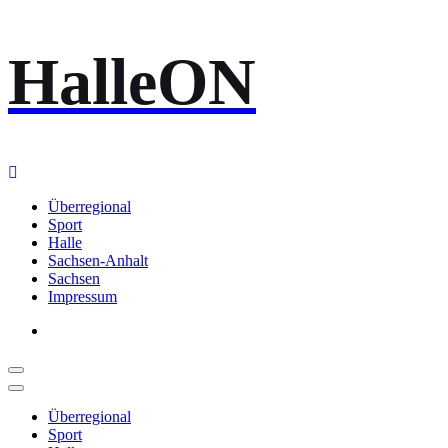
Zum
HalleON
Inhalt
springen
Überregional
Sport
Halle
Sachsen-Anhalt
Sachsen
Impressum
Überregional
Sport