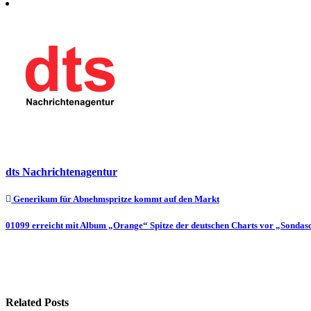
dts Nachrichtenagentur
Beitragsnavigation
Generikum für Abnehmspritze kommt auf den Markt
01099 erreicht mit Album „Orange“ Spitze der deutschen Charts vor „Sonda
Related Posts