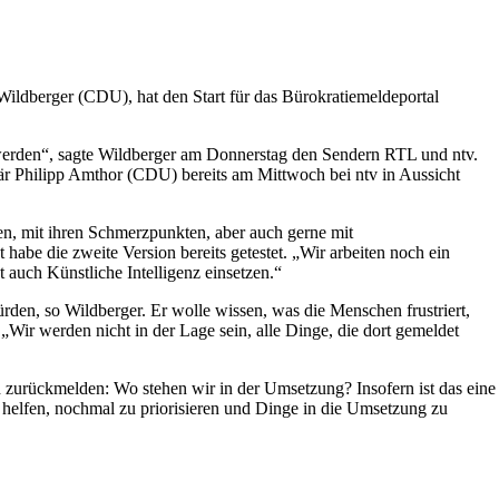
Wildberger (CDU), hat den Start für das Bürokratiemeldeportal
t werden“, sagte Wildberger am Donnerstag den Sendern RTL und ntv.
tär Philipp Amthor (CDU) bereits am Mittwoch bei ntv in Aussicht
en, mit ihren Schmerzpunkten, aber auch gerne mit
abe die zweite Version bereits getestet. „Wir arbeiten noch ein
 auch Künstliche Intelligenz einsetzen.“
rden, so Wildberger. Er wolle wissen, was die Menschen frustriert,
: „Wir werden nicht in der Lage sein, alle Dinge, die dort gemeldet
h zurückmelden: Wo stehen wir in der Umsetzung? Insofern ist das eine
u helfen, nochmal zu priorisieren und Dinge in die Umsetzung zu