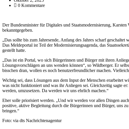
Oktober 2, 2025
0 Kommentare
Der Bundesminister für Digitales und Staatsmodernisierung, Karsten 
bekanntgegeben.
„Das sollte bis zum Jahresende, Anfang des Jahres scharf geschalte
Das Meldeportal ist Teil der Modernisierungsagenda, das Staatssekre
gestellt hatte.
„Das ist ein Portal, wo sich Bürgerinnen und Bürger mit ihren Anlieg
Lösungsvorschlägen an uns wenden können“, so Wildberger. Er selbst h
bisschen dran, wollen es noch benutzerfreundlicher machen. Vielleicht
Wichtig sei, dass Lösungen aus dem Input der Menschen erarbeitet wü
was nicht funktioniert und was ihr Anliegen sei. Gleichzeitig sagte er
werden, umzusetzen. Da werden wir uns ehrlich machen.“
Eher solle priorisiert werden. „Und wir werden vor allen Dingen auc
positive, aktive Begleitung durch die Bürgerinnen und Bürger, uns z
bringen.“
Foto: via dts Nachrichtenagentur