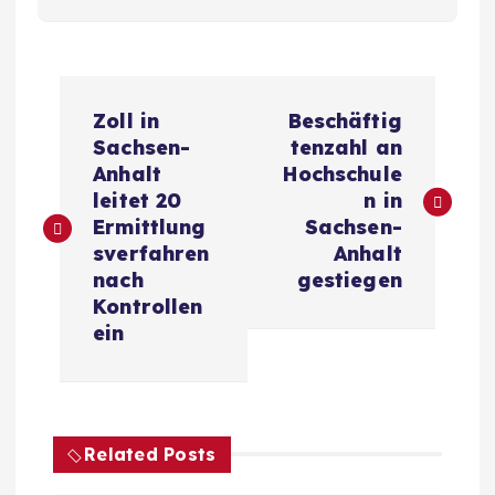
B
Zoll in
Beschäftig
e
Sachsen-
tenzahl an
Anhalt
Hochschule
i
leitet 20
n in
Ermittlung
Sachsen-
t
sverfahren
Anhalt
nach
gestiegen
r
Kontrollen
ein
a
g
Related Posts
s