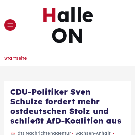
Z
Halle
u
m
I
ON
n
h
a
l
Startseite
t
s
p
r
i
CDU-Politiker Sven
n
Schulze fordert mehr
g
e
ostdeutschen Stolz und
n
schließt AfD-Koalition aus
dts Nachrichtenagentur
Sachsen-Anhalt