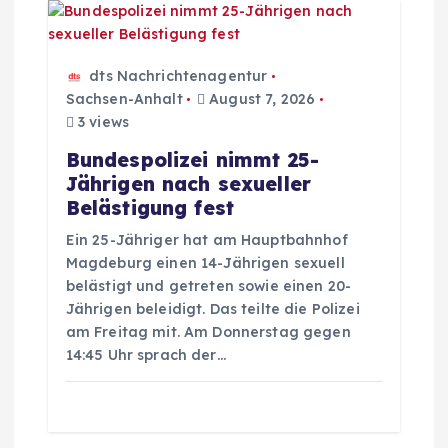
n
a
dts Nachrichtenagentur
Sachsen-Anhalt
August 7, 2026
v
3 views
Bundespolizei nimmt 25-
i
Jährigen nach sexueller
Belästigung fest
g
Ein 25-Jähriger hat am Hauptbahnhof
Magdeburg einen 14-Jährigen sexuell
a
belästigt und getreten sowie einen 20-
Jährigen beleidigt. Das teilte die Polizei
t
am Freitag mit. Am Donnerstag gegen
14:45 Uhr sprach der…
i
o