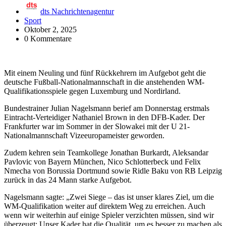
dts Nachrichtenagentur
Sport
Oktober 2, 2025
0 Kommentare
Mit einem Neuling und fünf Rückkehrern im Aufgebot geht die
deutsche Fußball-Nationalmannschaft in die anstehenden WM-
Qualifikationsspiele gegen Luxemburg und Nordirland.
Bundestrainer Julian Nagelsmann berief am Donnerstag erstmals
Eintracht-Verteidiger Nathaniel Brown in den DFB-Kader. Der
Frankfurter war im Sommer in der Slowakei mit der U 21-
Nationalmannschaft Vizeeuropameister geworden.
Zudem kehren sein Teamkollege Jonathan Burkardt, Aleksandar
Pavlovic von Bayern München, Nico Schlotterbeck und Felix
Nmecha von Borussia Dortmund sowie Ridle Baku von RB Leipzig
zurück in das 24 Mann starke Aufgebot.
Nagelsmann sagte: „Zwei Siege – das ist unser klares Ziel, um die
WM-Qualifikation weiter auf direktem Weg zu erreichen. Auch
wenn wir weiterhin auf einige Spieler verzichten müssen, sind wir
überzeugt: Unser Kader hat die Qualität, um es besser zu machen als