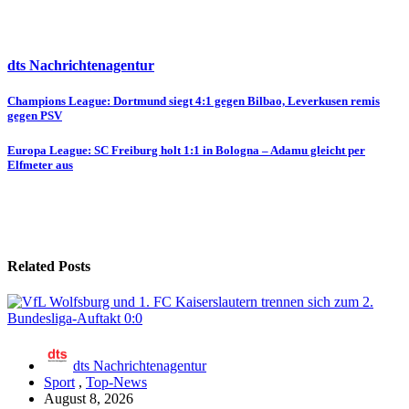
dts Nachrichtenagentur
Beitragsnavigation
Champions League: Dortmund siegt 4:1 gegen Bilbao, Leverkusen remis
gegen PSV
Europa League: SC Freiburg holt 1:1 in Bologna – Adamu gleicht per
Elfmeter aus
Related Posts
dts Nachrichtenagentur
Sport
,
Top-News
August 8, 2026