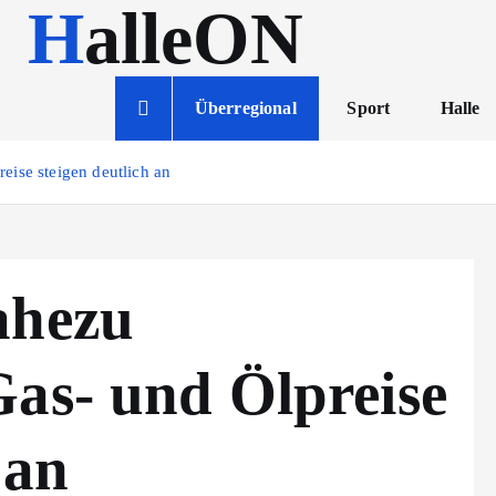
HalleON
Überregional
Sport
Halle
eise steigen deutlich an
ahezu
Gas- und Ölpreise
 an