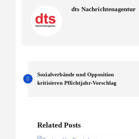
dts Nachrichtenagentur
B
Sozialverbände und Opposition
e
kritisieren Pflichtjahr-Vorschlag
i
t
Related Posts