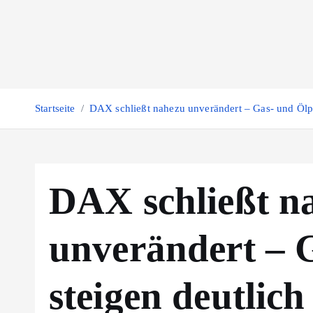
Z
u
m
I
n
h
Startseite
DAX schließt nahezu unverändert – Gas- und Ölpr
a
l
t
s
DAX schließt n
p
r
unverändert – 
i
n
g
steigen deutlich
e
n