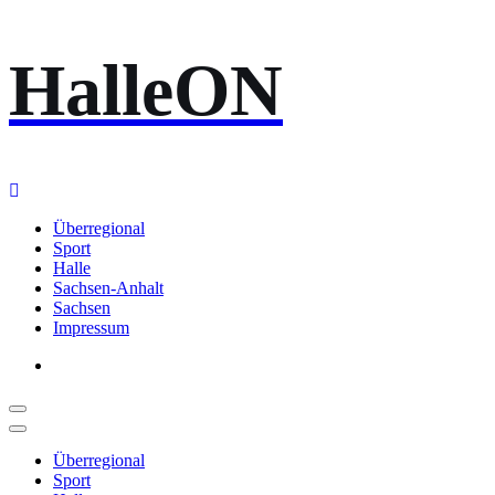
Zum
HalleON
Inhalt
springen
Überregional
Sport
Halle
Sachsen-Anhalt
Sachsen
Impressum
Überregional
Sport