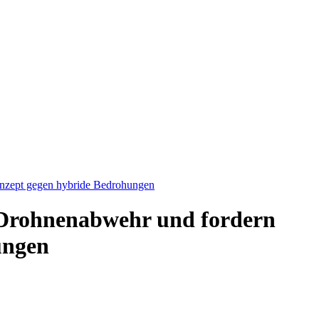
onzept gegen hybride Bedrohungen
i Drohnenabwehr und fordern
ungen