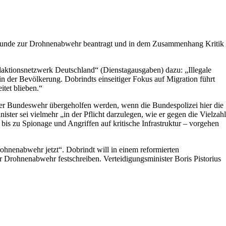
 Stunde zur Drohnenabwehr beantragt und in dem Zusammenhang Kritik
daktionsnetzwerk Deutschland“ (Dienstagausgaben) dazu: „Illegale
n der Bevölkerung. Dobrindts einseitiger Fokus auf Migration führt
itet blieben.“
h der Bundeswehr übergeholfen werden, wenn die Bundespolizei hier die
ster sei vielmehr „in der Pflicht darzulegen, wie er gegen die Vielzahl
is zu Spionage und Angriffen auf kritische Infrastruktur – vorgehen
rohnenabwehr jetzt“. Dobrindt will in einem reformierten
er Drohnenabwehr festschreiben. Verteidigungsminister Boris Pistorius