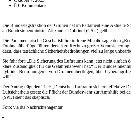
Oktober 7, 2025
0 Kommentare
Die Bundestagsfraktion der Grünen hat im Parlament eine Aktuelle
an Bundesinnenminister Alexander Dobrindt (CSU) geübt.
Die Parlamentarische Geschäftsführerin Irene Mihalic sagte dem „Re
Drohnenüberflüge führen derzeit zu Recht zu großer Verunsicherung i
dazu, dass tatsächliche Sicherheitsbedrohungen viel zu lange unbearbe
Sie fuhr fort: „Die Sicherung des Luftraums kann jetzt nicht einfac
klare Zuständigkeit für die Gefahrenabwehr hat.“ Der Bundesinnenmini
hybrider Bedrohungen – von Drohnenüberflügen, über Cyberangriffe b
will“.
Der Antrag trägt den Titel: „Deutschen Luftraum sichern, effektive D
Luftsicherheitsgesetz die Pflicht der Bundeswehr zur Amtshilfe bei d
(SPD) sieht das skeptisch.
Foto: via dts Nachrichtenagentur