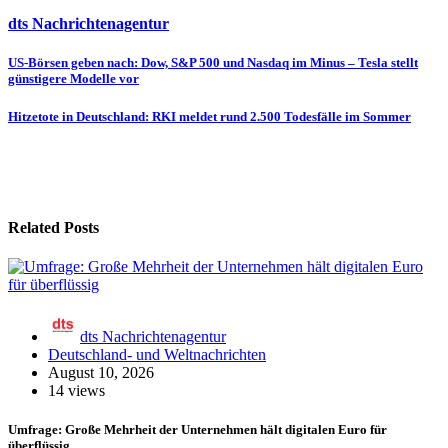
dts Nachrichtenagentur
Beitragsnavigation
US-Börsen geben nach: Dow, S&P 500 und Nasdaq im Minus – Tesla stellt
günstigere Modelle vor
Hitzetote in Deutschland: RKI meldet rund 2.500 Todesfälle im Sommer
Related Posts
dts Nachrichtenagentur
Deutschland- und Weltnachrichten
August 10, 2026
14 views
Umfrage: Große Mehrheit der Unternehmen hält digitalen Euro für
überflüssig