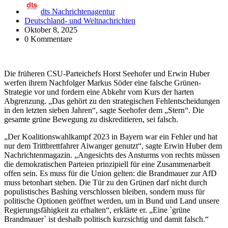
dts Nachrichtenagentur
Deutschland- und Weltnachrichten
Oktober 8, 2025
0 Kommentare
Die früheren CSU-Parteichefs Horst Seehofer und Erwin Huber
werfen ihrem Nachfolger Markus Söder eine falsche Grünen-
Strategie vor und fordern eine Abkehr vom Kurs der harten
Abgrenzung. „Das gehört zu den strategischen Fehlentscheidungen
in den letzten sieben Jahren“, sagte Seehofer dem „Stern“. Die
gesamte grüne Bewegung zu diskreditieren, sei falsch.
„Der Koalitionswahlkampf 2023 in Bayern war ein Fehler und hat
nur dem Trittbrettfahrer Aiwanger genutzt“, sagte Erwin Huber dem
Nachrichtenmagazin. „Angesichts des Ansturms von rechts müssen
die demokratischen Parteien prinzipiell für eine Zusammenarbeit
offen sein. Es muss für die Union gelten: die Brandmauer zur AfD
muss betonhart stehen. Die Tür zu den Grünen darf nicht durch
populistisches Bashing verschlossen bleiben, sondern muss für
politische Optionen geöffnet werden, um in Bund und Land unsere
Regierungsfähigkeit zu erhalten“, erklärte er. „Eine `grüne
Brandmauer` ist deshalb politisch kurzsichtig und damit falsch.“