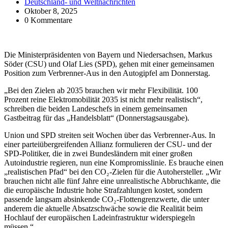
Deutschland- und Weltnachrichten
Oktober 8, 2025
0 Kommentare
Die Ministerpräsidenten von Bayern und Niedersachsen, Markus
Söder (CSU) und Olaf Lies (SPD), gehen mit einer gemeinsamen
Position zum Verbrenner-Aus in den Autogipfel am Donnerstag.
„Bei den Zielen ab 2035 brauchen wir mehr Flexibilität. 100
Prozent reine Elektromobilität 2035 ist nicht mehr realistisch“,
schreiben die beiden Landeschefs in einem gemeinsamen
Gastbeitrag für das „Handelsblatt“ (Donnerstagsausgabe).
Union und SPD streiten seit Wochen über das Verbrenner-Aus. In
einer parteiübergreifenden Allianz formulieren der CSU- und der
SPD-Politiker, die in zwei Bundesländern mit einer großen
Autoindustrie regieren, nun eine Kompromisslinie. Es brauche einen
„realistischen Pfad“ bei den CO₂-Zielen für die Autohersteller. „Wir
brauchen nicht alle fünf Jahre eine unrealistische Abbruchkante, die
die europäische Industrie hohe Strafzahlungen kostet, sondern
passende langsam absinkende CO₂-Flottengrenzwerte, die unter
anderem die aktuelle Absatzschwäche sowie die Realität beim
Hochlauf der europäischen Ladeinfrastruktur widerspiegeln
müssen.“