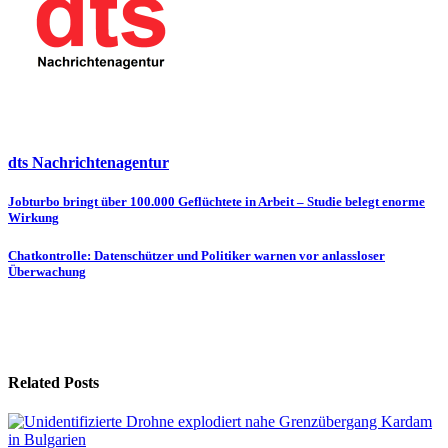
dts Nachrichtenagentur
Beitragsnavigation
Jobturbo bringt über 100.000 Geflüchtete in Arbeit – Studie belegt enorme
Wirkung
Chatkontrolle: Datenschützer und Politiker warnen vor anlassloser
Überwachung
Related Posts