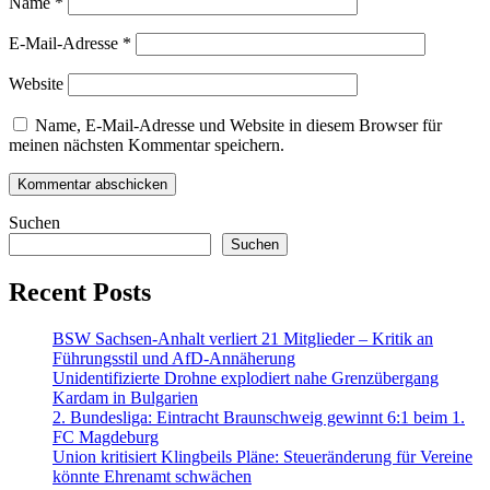
Name
*
E-Mail-Adresse
*
Website
Name, E-Mail-Adresse und Website in diesem Browser für
meinen nächsten Kommentar speichern.
Suchen
Suchen
Recent Posts
BSW Sachsen-Anhalt verliert 21 Mitglieder – Kritik an
Führungsstil und AfD-Annäherung
Unidentifizierte Drohne explodiert nahe Grenzübergang
Kardam in Bulgarien
2. Bundesliga: Eintracht Braunschweig gewinnt 6:1 beim 1.
FC Magdeburg
Union kritisiert Klingbeils Pläne: Steueränderung für Vereine
könnte Ehrenamt schwächen