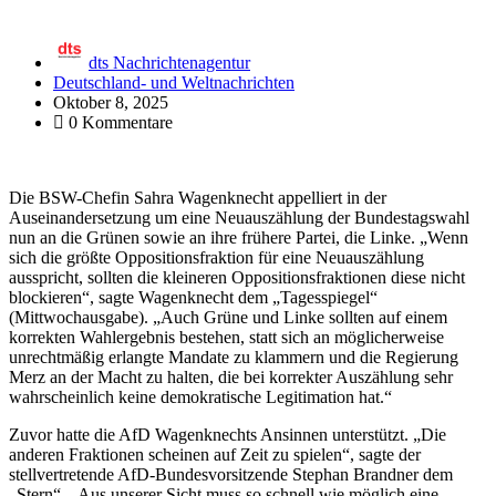
dts Nachrichtenagentur
Deutschland- und Weltnachrichten
Oktober 8, 2025
0 Kommentare
Die BSW-Chefin Sahra Wagenknecht appelliert in der
Auseinandersetzung um eine Neuauszählung der Bundestagswahl
nun an die Grünen sowie an ihre frühere Partei, die Linke. „Wenn
sich die größte Oppositionsfraktion für eine Neuauszählung
ausspricht, sollten die kleineren Oppositionsfraktionen diese nicht
blockieren“, sagte Wagenknecht dem „Tagesspiegel“
(Mittwochausgabe). „Auch Grüne und Linke sollten auf einem
korrekten Wahlergebnis bestehen, statt sich an möglicherweise
unrechtmäßig erlangte Mandate zu klammern und die Regierung
Merz an der Macht zu halten, die bei korrekter Auszählung sehr
wahrscheinlich keine demokratische Legitimation hat.“
Zuvor hatte die AfD Wagenknechts Ansinnen unterstützt. „Die
anderen Fraktionen scheinen auf Zeit zu spielen“, sagte der
stellvertretende AfD-Bundesvorsitzende Stephan Brandner dem
„Stern“. „Aus unserer Sicht muss so schnell wie möglich eine