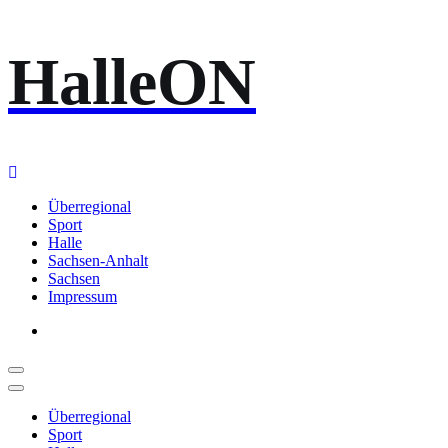
Zum
HalleON
Inhalt
springen
Überregional
Sport
Halle
Sachsen-Anhalt
Sachsen
Impressum
Überregional
Sport