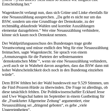
Entscheidung her.“
Wagenknecht verlangt nun, dass sich Grüne und Linke ebenfalls für
eine Neuauszählung aussprechen. „Da geht es nicht nur um das
BSW, sondern um eine Grundfrage der Demokratie, zu der
rechtmäßig ablaufende Wahlen und korrekte Auszählungen
elementar dazugehören.“ Wer eine Neuauszählung verhindere,
könne sich kaum noch Demokrat nennen.
Der Wahlprüfungsausschuss des Bundestages trage große
Verantwortung und müsse endlich den Weg für eine Neuauszählung
freimachen, sagte Wagenknecht. Sie sprach von einem
„Armutszeugnis für die Parteien der selbsternannten
`demokratischen Mitte`“, wenn sie eine Neuauszählung verhindern,
„weil auch sie in Wahrheit davon ausgehen, dass das BSW dann mit
hoher Wahrscheinlichkeit doch noch in den Bundestag einziehen
würde“.
Dem BSW fehlten bei der Wahl bundesweit nur 9.529 Stimmen, um
die Fünf-Prozent-Hürde zu überwinden. Die Frage ist allerdings, ob
diese tatsächlich fehlten. Die Politikwissenschaftler Eckhard Jesse
und Uwe Wagschal hatten im September in einem Gastbeitrag für
die „Frankfurter Allgemeine Zeitung“ argumentiert, eine
Neuauszählung sei „dringend geboten“, es gebe „viele
Ungereimtheiten“.