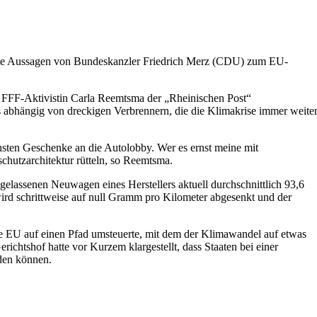
 die Aussagen von Bundeskanzler Friedrich Merz (CDU) zum EU-
e FFF-Aktivistin Carla Reemtsma der „Rheinischen Post“
s abhängig von dreckigen Verbrennern, die die Klimakrise immer weite
ten Geschenke an die Autolobby. Wer es ernst meine mit
chutzarchitektur rütteln, so Reemtsma.
elassenen Neuwagen eines Herstellers aktuell durchschnittlich 93,6
d schrittweise auf null Gramm pro Kilometer abgesenkt und der
die EU auf einen Pfad umsteuerte, mit dem der Klimawandel auf etwas
ichtshof hatte vor Kurzem klargestellt, dass Staaten bei einer
den können.