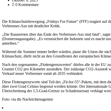
Oktober 9, 2025
0 Kommentare
Die Klimaschutzbewegung „Fridays For Future“ (FFF) reagiert auf
Verbrenner-Aus mit deutlicher Kritik.
„Die Raunereien über das Ende des Verbrenner-Aus sind fatal“, sagt
(Donnerstagausgabe). „Es verunsichert die Industrie und es macht un
antreiben.“
Während die Sommer immer heißer würden, plane die Union die nächs
Klimaschutz, dürfe nicht an den Grundfesten der europäischen Klimas
Nach den sogenannten „Flottengrenzwerten“ dürfen alle in der EU zug
Gramm CO2 pro Kilometer ausstoßen. Der zulässige CO2-Ausstoß wir
Verkauf neuer Verbrenner somit ab 2035 verhindert.
Diese Flottengrenzwerte sind Teil des „Fit-for-55“-Pakets, mit dem 
über zwei Grad Celsius begrenzt werden könnte. Der Internationale Ger
Überschreitung der 1,5-Grad-Grenze zu Schadensersatz verklagt wer
Foto: via dts Nachrichtenagentur