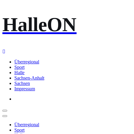
Zum
HalleON
Inhalt
springen
Überregional
Sport
Halle
Sachsen-Anhalt
Sachsen
Impressum
Überregional
Sport