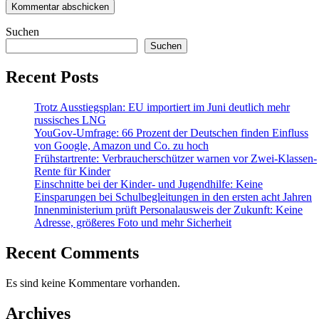
Suchen
Suchen
Recent Posts
Trotz Ausstiegsplan: EU importiert im Juni deutlich mehr
russisches LNG
YouGov-Umfrage: 66 Prozent der Deutschen finden Einfluss
von Google, Amazon und Co. zu hoch
Frühstartrente: Verbraucherschützer warnen vor Zwei-Klassen-
Rente für Kinder
Einschnitte bei der Kinder- und Jugendhilfe: Keine
Einsparungen bei Schulbegleitungen in den ersten acht Jahren
Innenministerium prüft Personalausweis der Zukunft: Keine
Adresse, größeres Foto und mehr Sicherheit
Recent Comments
Es sind keine Kommentare vorhanden.
Archives