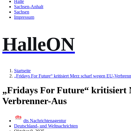
Halle
Sachsen-Anhalt
Sachsen
Impressum
HalleON
Startseite
„Fridays For Future“ kritisiert Merz scharf wegen EU-Verbren
„Fridays For Future“ kritisier
Verbrenner-Aus
dts Nachrichtenagentur
Deutschland- und Weltnachrichten