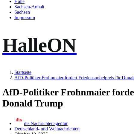
Halle
Sachsen-Anhalt
Sachsen
Impressum
HalleON
Startseite
AfD-Politiker Frohnmaier fordert Friedensnobelpreis für Dona
AfD-Politiker Frohnmaier forde
Donald Trump
dts Nachrichtenagentur
Deutschland- und Weltnachrichten