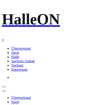
Zum
HalleON
Inhalt
springen
Überregional
Sport
Halle
Sachsen-Anhalt
Sachsen
Impressum
Überregional
Sport