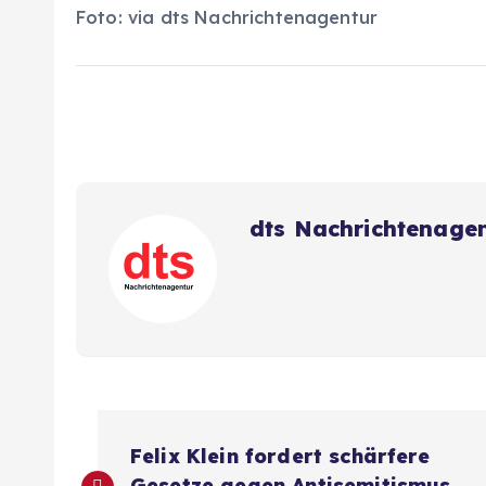
Foto: via dts Nachrichtenagentur
dts Nachrichtenage
B
Felix Klein fordert schärfere
Gesetze gegen Antisemitismus