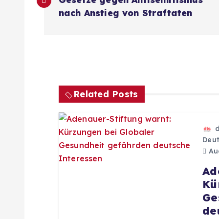
e
nach Anstieg von Straftaten
i
t
r
Related Posts
a
g
Deut
Aug
s
Ad
Kü
n
Ge
de