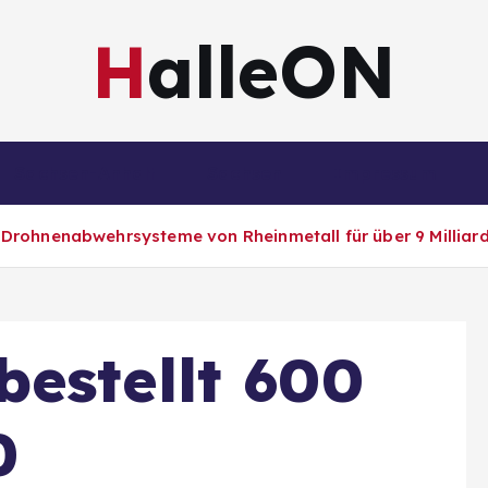
HalleON
Sachsen-Anhalt
Sachsen
Impressum
 Drohnenabwehrsysteme von Rheinmetall für über 9 Milliar
estellt 600
0