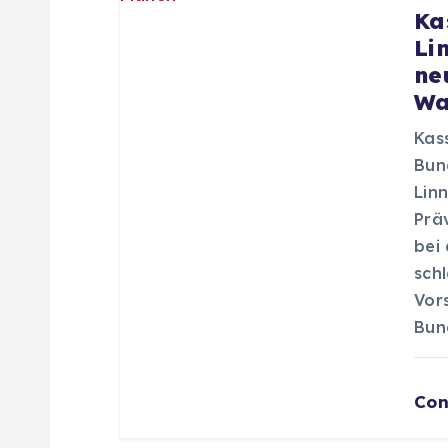
n
Ka
Li
ne
Wa
Kas
Bun
Lin
Prä
bei
sch
Vor
Bun
Con