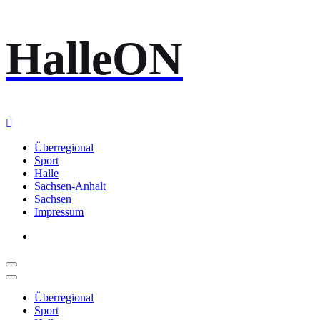
Zum
HalleON
Inhalt
springen
Überregional
Sport
Halle
Sachsen-Anhalt
Sachsen
Impressum
Überregional
Sport