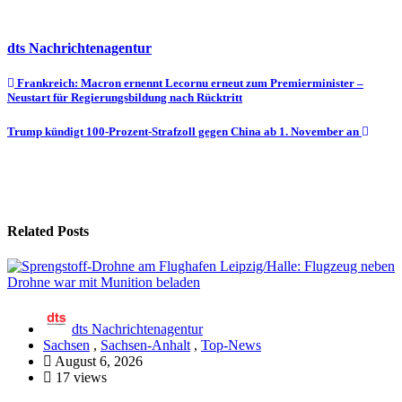
dts Nachrichtenagentur
Beitragsnavigation
Frankreich: Macron ernennt Lecornu erneut zum Premierminister –
Neustart für Regierungsbildung nach Rücktritt
Trump kündigt 100-Prozent-Strafzoll gegen China ab 1. November an
Related Posts
dts Nachrichtenagentur
Sachsen
,
Sachsen-Anhalt
,
Top-News
August 6, 2026
17 views