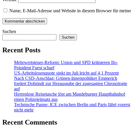
Name, E-Mail-Adresse und Website in diesem Browser für meine
Suchen
Suchen
Recent Posts
Mehrwertsteuer-Reform: Union und SPD kritisieren Ifo-
Präsident Fuest scharf
US-Arbeitslosenquote sinkt im Juli leicht auf 4,1 Prozent
Nach CSD-Anschlag: Grünen-Innenpolitiker Emmerich
fordert Dobrindt zur Herausgabe der zugesagten Chronologie
auf
Herrenlose Reisetasche löst am Magdeburger Hauptbahnhof
einen Polizeieinsatz aus
Technische Panne: ICE zwischen Berlin und Paris fährt vorerst
nicht mehr
Recent Comments