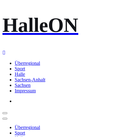
Zum
HalleON
Inhalt
springen
Überregional
Sport
Halle
Sachsen-Anhalt
Sachsen
Impressum
Überregional
Sport