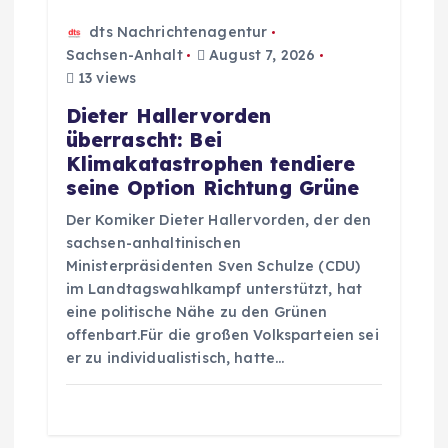
a
dts Nachrichtenagentur
v
Sachsen-Anhalt
August 7, 2026
13 views
i
Dieter Hallervorden
überrascht: Bei
g
Klimakatastrophen tendiere
seine Option Richtung Grüne
a
Der Komiker Dieter Hallervorden, der den
sachsen-anhaltinischen
t
Ministerpräsidenten Sven Schulze (CDU)
im Landtagswahlkampf unterstützt, hat
i
eine politische Nähe zu den Grünen
offenbart.Für die großen Volksparteien sei
o
er zu individualistisch, hatte…
n