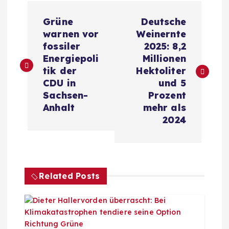
B
Grüne
Deutsche
e
warnen vor
Weinernte
fossiler
2025: 8,2
i
Energiepoli
Millionen
tik der
Hektoliter
t
CDU in
und 5
Sachsen-
Prozent
r
Anhalt
mehr als
2024
a
g
Related Posts
s
n