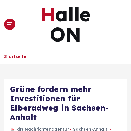
Z
Halle
u
m
I
ON
n
h
a
l
Startseite
t
s
p
r
i
Grüne fordern mehr
n
Investitionen für
g
e
Elberadweg in Sachsen-
n
Anhalt
dts Nachrichtenagentur
Sachsen-Anhalt