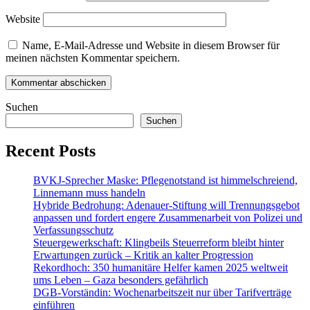
Website
Name, E-Mail-Adresse und Website in diesem Browser für
meinen nächsten Kommentar speichern.
Suchen
Suchen
Recent Posts
BVKJ-Sprecher Maske: Pflegenotstand ist himmelschreiend,
Linnemann muss handeln
Hybride Bedrohung: Adenauer-Stiftung will Trennungsgebot
anpassen und fordert engere Zusammenarbeit von Polizei und
Verfassungsschutz
Steuergewerkschaft: Klingbeils Steuerreform bleibt hinter
Erwartungen zurück – Kritik an kalter Progression
Rekordhoch: 350 humanitäre Helfer kamen 2025 weltweit
ums Leben – Gaza besonders gefährlich
DGB-Vorständin: Wochenarbeitszeit nur über Tarifverträge
einführen