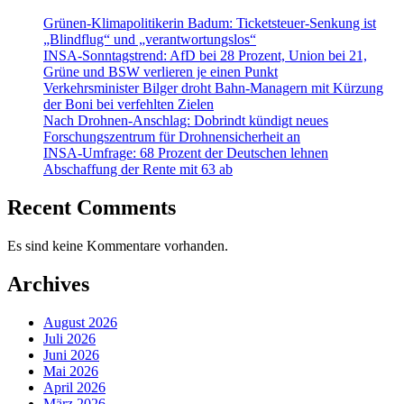
Grünen-Klimapolitikerin Badum: Ticketsteuer-Senkung ist
„Blindflug“ und „verantwortungslos“
INSA-Sonntagstrend: AfD bei 28 Prozent, Union bei 21,
Grüne und BSW verlieren je einen Punkt
Verkehrsminister Bilger droht Bahn-Managern mit Kürzung
der Boni bei verfehlten Zielen
Nach Drohnen-Anschlag: Dobrindt kündigt neues
Forschungszentrum für Drohnensicherheit an
INSA-Umfrage: 68 Prozent der Deutschen lehnen
Abschaffung der Rente mit 63 ab
Recent Comments
Es sind keine Kommentare vorhanden.
Archives
August 2026
Juli 2026
Juni 2026
Mai 2026
April 2026
März 2026