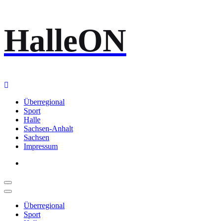
Zum
HalleON
Inhalt
springen
Überregional
Sport
Halle
Sachsen-Anhalt
Sachsen
Impressum
Überregional
Sport