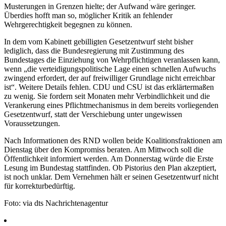
Musterungen in Grenzen hielte; der Aufwand wäre geringer.
Überdies hofft man so, möglicher Kritik an fehlender
Wehrgerechtigkeit begegnen zu können.
In dem vom Kabinett gebilligten Gesetzentwurf steht bisher
lediglich, dass die Bundesregierung mit Zustimmung des
Bundestages die Einziehung von Wehrpflichtigen veranlassen kann,
wenn „die verteidigungspolitische Lage einen schnellen Aufwuchs
zwingend erfordert, der auf freiwilliger Grundlage nicht erreichbar
ist“. Weitere Details fehlen. CDU und CSU ist das erklärtermaßen
zu wenig. Sie fordern seit Monaten mehr Verbindlichkeit und die
Verankerung eines Pflichtmechanismus in dem bereits vorliegenden
Gesetzentwurf, statt der Verschiebung unter ungewissen
Voraussetzungen.
Nach Informationen des RND wollen beide Koalitionsfraktionen am
Dienstag über den Kompromiss beraten. Am Mittwoch soll die
Öffentlichkeit informiert werden. Am Donnerstag würde die Erste
Lesung im Bundestag stattfinden. Ob Pistorius den Plan akzeptiert,
ist noch unklar. Dem Vernehmen hält er seinen Gesetzentwurf nicht
für korrekturbedürftig.
Foto: via dts Nachrichtenagentur