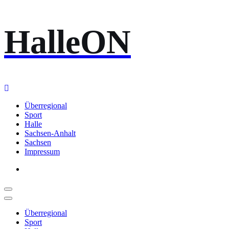
Zum
HalleON
Inhalt
springen
Überregional
Sport
Halle
Sachsen-Anhalt
Sachsen
Impressum
Überregional
Sport