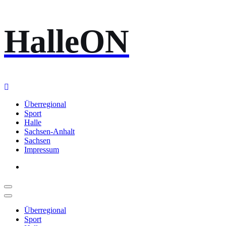
Zum
HalleON
Inhalt
springen
Überregional
Sport
Halle
Sachsen-Anhalt
Sachsen
Impressum
Überregional
Sport