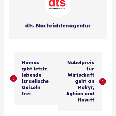
dts Nachrichtenagentur
B
Hamas
Nobelpreis
e
gibt letzte
für
lebende
Wirtschaft
i
israelische
geht an
Geiseln
Mokyr,
t
frei
Aghion und
Howitt
r