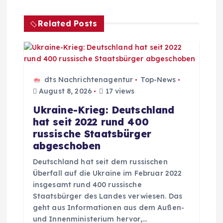
a
Related Posts
g
s
n
dts Nachrichtenagentur
Top-News
August 8, 2026
17 views
a
Ukraine-Krieg: Deutschland
hat seit 2022 rund 400
v
russische Staatsbürger
abgeschoben
i
Deutschland hat seit dem russischen
g
Überfall auf die Ukraine im Februar 2022
insgesamt rund 400 russische
Staatsbürger des Landes verwiesen. Das
a
geht aus Informationen aus dem Außen-
und Innenministerium hervor,…