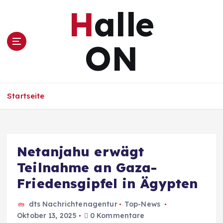
Z
Halle
u
m
I
ON
n
h
a
l
Startseite
t
s
p
r
i
Netanjahu erwägt
n
Teilnahme an Gaza-
g
e
Friedensgipfel in Ägypten
n
dts Nachrichtenagentur
Top-News
Oktober 13, 2025
0 Kommentare