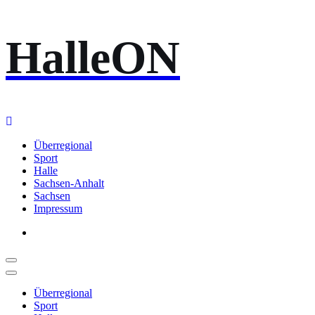
Zum
HalleON
Inhalt
springen
Überregional
Sport
Halle
Sachsen-Anhalt
Sachsen
Impressum
Überregional
Sport