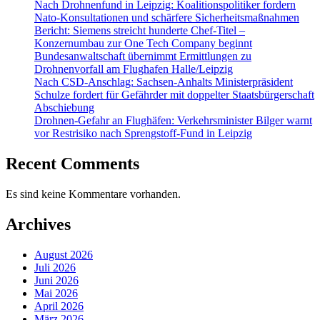
Nach Drohnenfund in Leipzig: Koalitionspolitiker fordern
Nato-Konsultationen und schärfere Sicherheitsmaßnahmen
Bericht: Siemens streicht hunderte Chef-Titel –
Konzernumbau zur One Tech Company beginnt
Bundesanwaltschaft übernimmt Ermittlungen zu
Drohnenvorfall am Flughafen Halle/Leipzig
Nach CSD-Anschlag: Sachsen-Anhalts Ministerpräsident
Schulze fordert für Gefährder mit doppelter Staatsbürgerschaft
Abschiebung
Drohnen-Gefahr an Flughäfen: Verkehrsminister Bilger warnt
vor Restrisiko nach Sprengstoff-Fund in Leipzig
Recent Comments
Es sind keine Kommentare vorhanden.
Archives
August 2026
Juli 2026
Juni 2026
Mai 2026
April 2026
März 2026