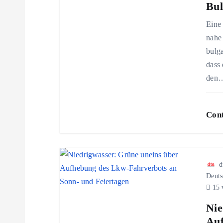
Bul
s
Eine 
nahe
n
bulga
dass
a
den
v
Cont
i
g
d
Deuts
a
15 
Nie
t
Auf