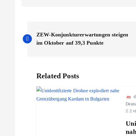
B
ZEW-Konjunkturerwartungen steigen
e
im Oktober auf 39,3 Punkte
i
Related Posts
t
r
d
Deuts
a
2 v
Uni
g
nah