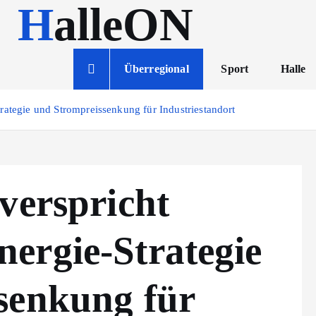
HalleON
Überregional
Sport
Halle
rategie und Strompreissenkung für Industriestandort
verspricht
ergie-Strategie
senkung für