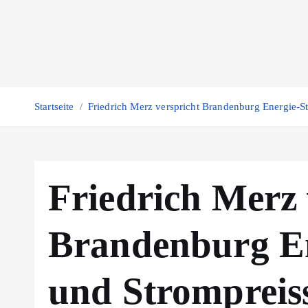
Z
u
m
I
n
h
Startseite
Friedrich Merz verspricht Brandenburg Energie-St
a
l
t
s
Friedrich Merz 
p
r
Brandenburg En
i
n
g
und Strompreis
e
n