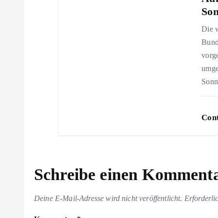
Son
i
Die 
o
Bund
vorg
n
umge
Sonn
Cont
Schreibe einen Komment
Deine E-Mail-Adresse wird nicht veröffentlicht.
Erforderli