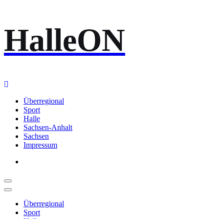
Zum
HalleON
Inhalt
springen
Überregional
Sport
Halle
Sachsen-Anhalt
Sachsen
Impressum
Überregional
Sport