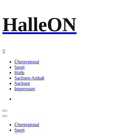
Zum
HalleON
Inhalt
springen
Überregional
Sport
Halle
Sachsen-Anhalt
Sachsen
Impressum
Überregional
Sport