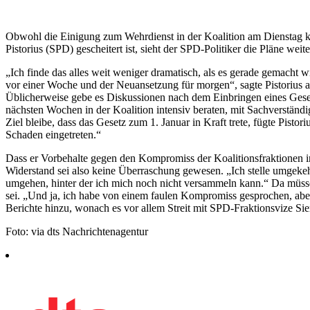
Obwohl die Einigung zum Wehrdienst in der Koalition am Dienstag ku
Pistorius (SPD) gescheitert ist, sieht der SPD-Politiker die Pläne weit
„Ich finde das alles weit weniger dramatisch, als es gerade gemacht
vor einer Woche und der Neuansetzung für morgen“, sagte Pistorius 
Üblicherweise gebe es Diskussionen nach dem Einbringen eines Geset
nächsten Wochen in der Koalition intensiv beraten, mit Sachverständ
Ziel bleibe, dass das Gesetz zum 1. Januar in Kraft trete, fügte Pistor
Schaden eingetreten.“
Dass er Vorbehalte gegen den Kompromiss der Koalitionsfraktionen i
Widerstand sei also keine Überraschung gewesen. „Ich stelle umgekehr
umgehen, hinter der ich mich noch nicht versammeln kann.“ Da müsse 
sei. „Und ja, ich habe von einem faulen Kompromiss gesprochen, aber
Berichte hinzu, wonach es vor allem Streit mit SPD-Fraktionsvize Si
Foto: via dts Nachrichtenagentur