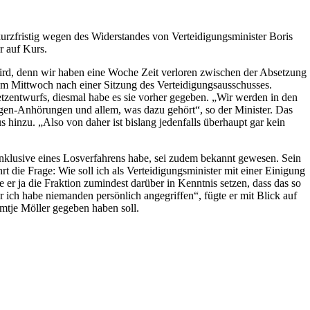
rzfristig wegen des Widerstandes von Verteidigungsminister Boris
er auf Kurs.
 wird, denn wir haben eine Woche Zeit verloren zwischen der Absetzung
am Mittwoch nach einer Sitzung des Verteidigungsausschusses.
zentwurfs, diesmal habe es sie vorher gegeben. „Wir werden in den
igen-Anhörungen und allem, was dazu gehört“, so der Minister. Das
ius hinzu. „Also von daher ist bislang jedenfalls überhaupt gar kein
nklusive eines Losverfahrens habe, sei zudem bekannt gewesen. Sein
t die Frage: Wie soll ich als Verteidigungsminister mit einer Einigung
er ja die Fraktion zumindest darüber in Kenntnis setzen, dass das so
 ich habe niemanden persönlich angegriffen“, fügte er mit Blick auf
emtje Möller gegeben haben soll.