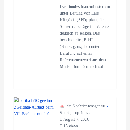
Das Bundesfinanzministerium
g
unter Leitung von Lars
Klingbeil (SPD) plant, die
a
Steuerfreibeträge für Vereine
deutlich zu senken. Das
t
berichtet die „Bild“
(Samstagausgabe) unter
i
Berufung auf einen
Referentenentwurf aus dem
o
Ministerium.Demnach soll…
n
dts Nachrichtenagentur
Sport
,
Top-News
August 7, 2026
15 views