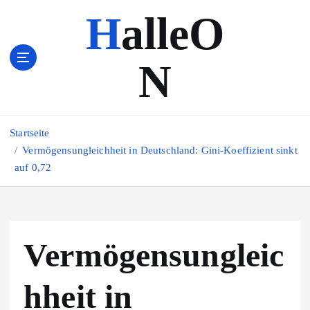
Z
HalleO
u
m
I
N
n
h
a
l
Startseite
t
s
Vermögensungleichheit in Deutschland: Gini-Koeffizient sinkt
p
auf 0,72
r
i
n
g
Vermögensungleic
e
n
hheit in