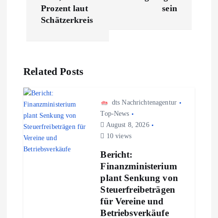
i
Prozent laut
sein
t
Schätzerkreis
r
a
Related Posts
g
dts Nachrichtenagentur
s
Top-News
August 8, 2026
10 views
n
Bericht:
a
Finanzministerium
plant Senkung von
v
Steuerfreibeträgen
für Vereine und
i
Betriebsverkäufe