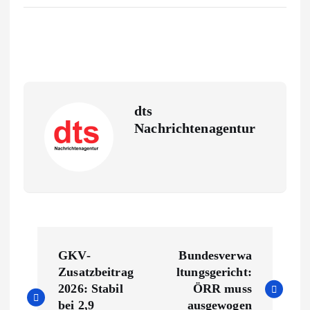
dts
Nachrichtenagentur
B
GKV-
Bundesverwa
e
Zusatzbeitrag
ltungsgericht:
2026: Stabil
ÖRR muss
bei 2,9
ausgewogen