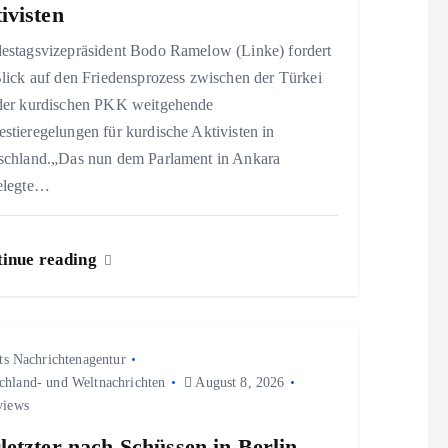
ivisten
estagsvizepräsident Bodo Ramelow (Linke) fordert
lick auf den Friedensprozess zwischen der Türkei
der kurdischen PKK weitgehende
tieregelungen für kurdische Aktivisten in
schland.„Das nun dem Parlament in Ankara
elegte…
inue reading
ts Nachrichtenagentur
chland- und Weltnachrichten
August 8, 2026
views
letzter nach Schüssen in Berlin-