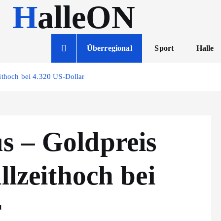
HalleON
Überregional
Sport
Halle
ithoch bei 4.320 US-Dollar
s – Goldpreis
llzeithoch bei
r