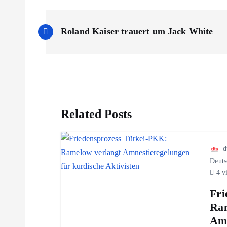
B
Roland Kaiser trauert um Jack White
e
i
t
Related Posts
r
d
a
Deuts
4 v
g
Fri
Ram
s
Amn