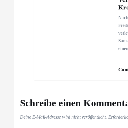
Kre
o
Nach
n
Freit
verle
Sams
ein
Cont
Schreibe einen Komment
Deine E-Mail-Adresse wird nicht veröffentlicht.
Erforderli