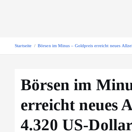
Z
u
m
I
n
h
Startseite
Börsen im Minus – Goldpreis erreicht neues Allze
a
l
t
s
Börsen im Minu
p
r
erreicht neues A
i
n
g
4.320 US-Dolla
e
n