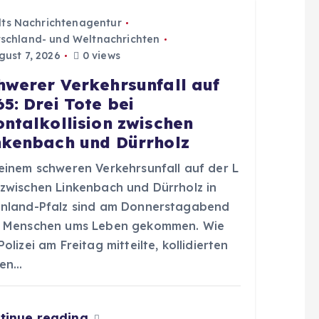
dts Nachrichtenagentur
schland- und Weltnachrichten
ust 7, 2026
0 views
hwerer Verkehrsunfall auf
65: Drei Tote bei
ontalkollision zwischen
nkenbach und Dürrholz
 einem schweren Verkehrsunfall auf der L
 zwischen Linkenbach und Dürrholz in
inland-Pfalz sind am Donnerstagabend
i Menschen ums Leben gekommen. Wie
Polizei am Freitag mitteilte, kollidierten
en…
tinue reading