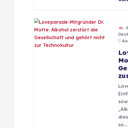
a
t
Deut
i
Aug
Lo
o
Mo
Ge
n
zu
Lov
Einf
sowi
„Alk
die
so…