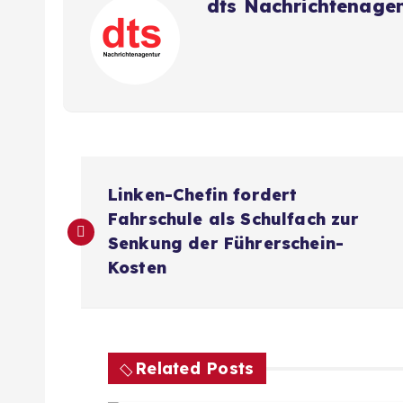
dts Nachrichtenage
B
Linken-Chefin fordert
e
Fahrschule als Schulfach zur
Senkung der Führerschein-
i
Kosten
t
r
Related Posts