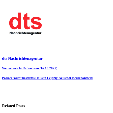
dts Nachrichtenagentur
Beitragsnavigation
Wetterbericht für Sachsen (16.10.2025)
Polizei räumt besetztes Haus in Leipzig-Neustadt-Neuschönefeld
Related Posts