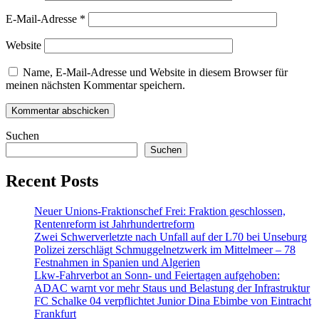
E-Mail-Adresse
*
Website
Name, E-Mail-Adresse und Website in diesem Browser für
meinen nächsten Kommentar speichern.
Suchen
Suchen
Recent Posts
Neuer Unions-Fraktionschef Frei: Fraktion geschlossen,
Rentenreform ist Jahrhundertreform
Zwei Schwerverletzte nach Unfall auf der L70 bei Unseburg
Polizei zerschlägt Schmuggelnetzwerk im Mittelmeer – 78
Festnahmen in Spanien und Algerien
Lkw-Fahrverbot an Sonn- und Feiertagen aufgehoben:
ADAC warnt vor mehr Staus und Belastung der Infrastruktur
FC Schalke 04 verpflichtet Junior Dina Ebimbe von Eintracht
Frankfurt